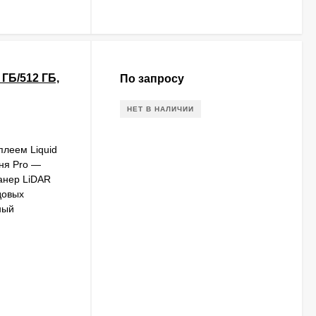
 ГБ/512 ГБ,
По запросу
НЕТ В НАЛИЧИИ
леем Liquid
вня Pro —
анер LiDAR
довых
ный