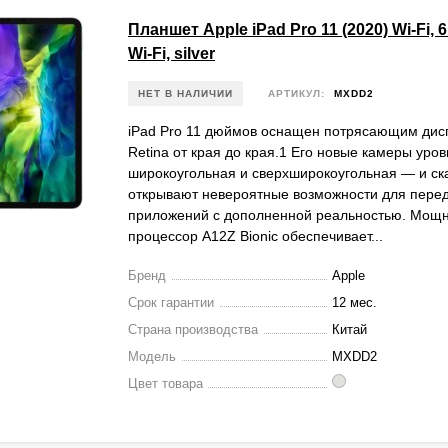
Планшет Apple iPad Pro 11 (2020) Wi-Fi, 6
Wi-Fi, silver
НЕТ В НАЛИЧИИ
АРТИКУЛ:
MXDD2
iPad Pro 11 дюймов оснащен потрясающим дисп
Retina от края до края.1 Его новые камеры уро
широкоугольная и сверхширокоугольная — и ск
открывают невероятные возможности для пере
приложений с дополненной реальностью. Мощ
процессор A12Z Bionic обеспечивает...
Бренд
Apple
Срок гарантии
12 мес.
Страна производства
Китай
Модель
MXDD2
Цвет товара