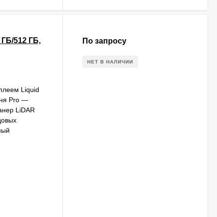
 ГБ/512 ГБ,
По запросу
НЕТ В НАЛИЧИИ
леем Liquid
вня Pro —
анер LiDAR
довых
ный