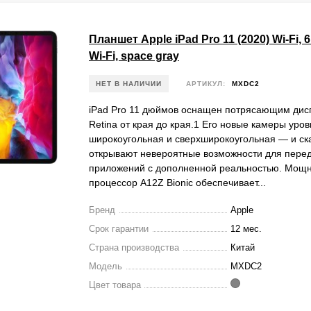
Планшет Apple iPad Pro 11 (2020) Wi-Fi, 6
Wi-Fi, space gray
НЕТ В НАЛИЧИИ
АРТИКУЛ:
MXDC2
iPad Pro 11 дюймов оснащен потрясающим дисп
Retina от края до края.1 Его новые камеры уро
широкоугольная и сверхширокоугольная — и ск
открывают невероятные возможности для пере
приложений с дополненной реальностью. Мощ
процессор A12Z Bionic обеспечивает...
Бренд
Apple
Срок гарантии
12 мес.
Страна производства
Китай
Модель
MXDC2
Цвет товара