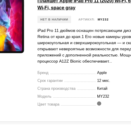
Планшет Apple iPad Pro 11 (2020) Wi-Fi, 6
Wi-Fi, space gray
НЕТ В НАЛИЧИИ
АРТИКУЛ:
MY232
iPad Pro 11 дюймов оснащен потрясающим дисп
Retina от края до края.1 Его новые камеры уро
широкоугольная и сверхширокоугольная — и ск
открывают невероятные возможности для пере
приложений с дополненной реальностью. Мощ
процессор A12Z Bionic обеспечивает...
Бренд
Apple
Срок гарантии
12 мес.
Страна производства
Китай
Модель
MY232
Цвет товара