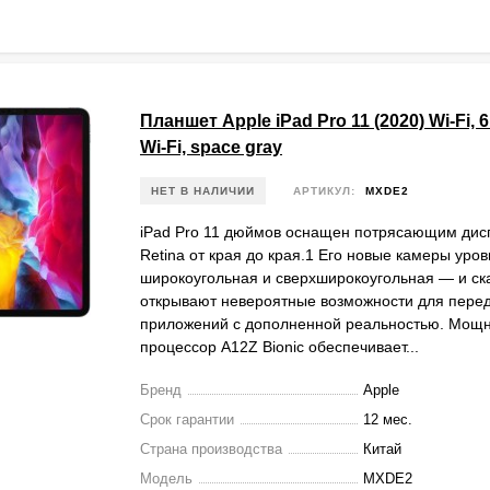
Планшет Apple iPad Pro 11 (2020) Wi-Fi, 6
Wi-Fi, space gray
НЕТ В НАЛИЧИИ
АРТИКУЛ:
MXDE2
iPad Pro 11 дюймов оснащен потрясающим дисп
Retina от края до края.1 Его новые камеры уро
широкоугольная и сверхширокоугольная — и ск
открывают невероятные возможности для пере
приложений с дополненной реальностью. Мощ
процессор A12Z Bionic обеспечивает...
Бренд
Apple
Срок гарантии
12 мес.
Страна производства
Китай
Модель
MXDE2