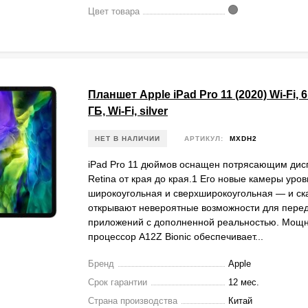
Цвет товара
Планшет Apple iPad Pro 11 (2020) Wi-Fi, 
ГБ, Wi-Fi, silver
НЕТ В НАЛИЧИИ
АРТИКУЛ:
MXDH2
iPad Pro 11 дюймов оснащен потрясающим дисп
Retina от края до края.1 Его новые камеры уро
широкоугольная и сверхширокоугольная — и ск
открывают невероятные возможности для пере
приложений с дополненной реальностью. Мощ
процессор A12Z Bionic обеспечивает...
Бренд
Apple
Срок гарантии
12 мес.
Страна производства
Китай