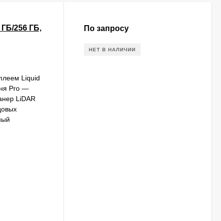
 ГБ/256 ГБ,
По запросу
НЕТ В НАЛИЧИИ
леем Liquid
вня Pro —
анер LiDAR
довых
ный