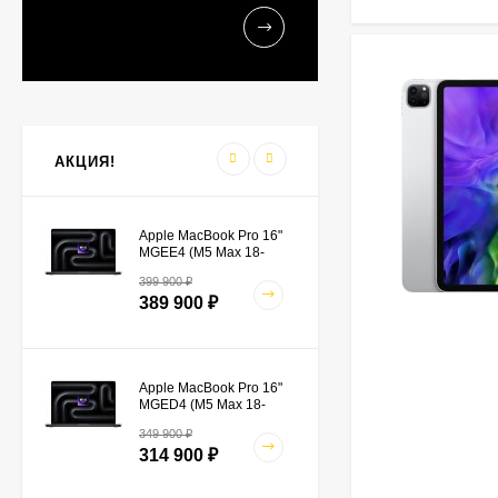
Сетевое зарядное
устройство Apple 20W,
USB Type-C
3 490
₽
2 500
₽
АКЦИЯ!
Apple MacBook Pro 16"
MGEE4 (M5 Max 18-
Core, GPU 40-Core,
399 900
₽
48GB, 2TB) черный
389 900
₽
космос
Apple MacBook Pro 16"
MGED4 (M5 Max 18-
Core, GPU 32-Core,
349 900
₽
36GB, 2TB) черный
314 900
₽
космос