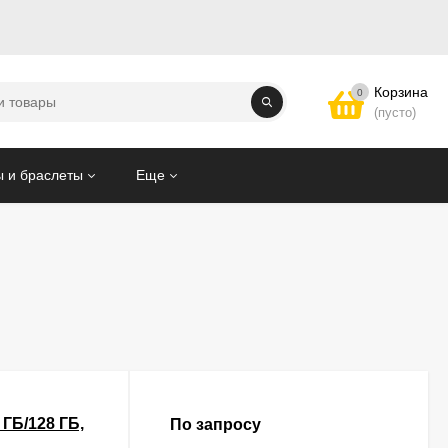
Корзина
0
(пусто)
 и браслеты
Еще
 ГБ/128 ГБ,
По запросу