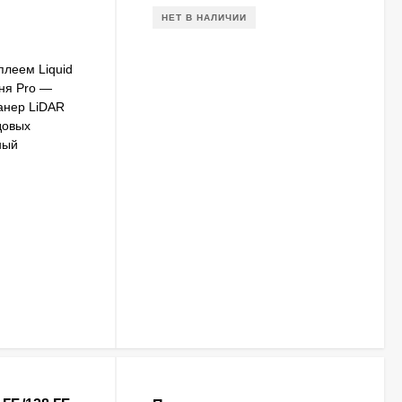
НЕТ В НАЛИЧИИ
леем Liquid
вня Pro —
анер LiDAR
довых
ный