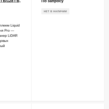
 ГБ/128 ГБ,
По запросу
НЕТ В НАЛИЧИИ
леем Liquid
вня Pro —
анер LiDAR
довых
ный