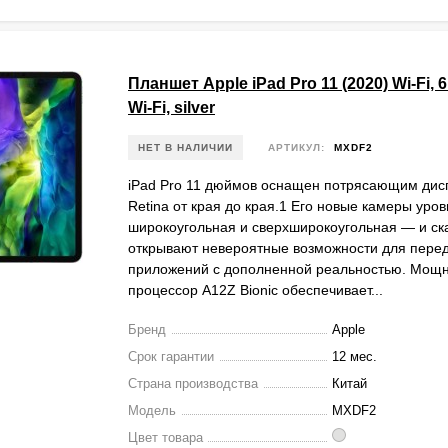
Планшет Apple iPad Pro 11 (2020) Wi-Fi, 6
Wi-Fi, silver
НЕТ В НАЛИЧИИ
АРТИКУЛ:
MXDF2
iPad Pro 11 дюймов оснащен потрясающим дисп
Retina от края до края.1 Его новые камеры уро
широкоугольная и сверхширокоугольная — и ск
открывают невероятные возможности для пере
приложений с дополненной реальностью. Мощ
процессор A12Z Bionic обеспечивает...
Бренд
Apple
Срок гарантии
12 мес.
Страна производства
Китай
Модель
MXDF2
Цвет товара