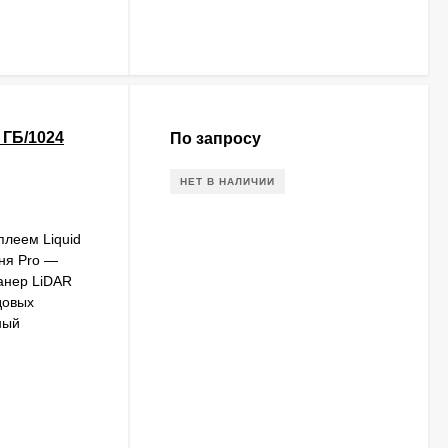
6 ГБ/1024
По запросу
НЕТ В НАЛИЧИИ
леем Liquid
вня Pro —
анер LiDAR
довых
ный