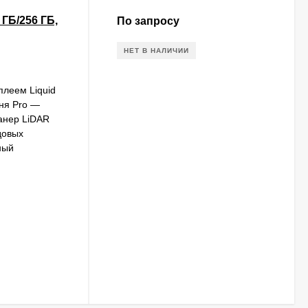
 ГБ/256 ГБ,
По запросу
НЕТ В НАЛИЧИИ
леем Liquid
вня Pro —
анер LiDAR
довых
ный